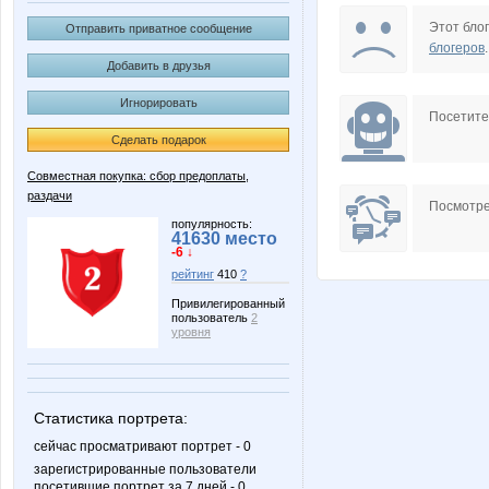
Iskra_Vesna
KRASO
Этот блог
Отправить приватное сообщение
блогеров
.
Добавить в друзья
Игнорировать
Shelma-85
Simens
Посетит
Сделать подарок
Совместная покупка: сбор предоплаты,
раздачи
la-Belle
lediX
Посмотре
популярность:
41630 место
-6 ↓
рейтинг
410
?
unm
юля23
Привилегированный
пользователь
2
уровня
Классная закупка))
Коряба
Статистика портрета:
сейчас просматривают портрет - 0
зарегистрированные пользователи
посетившие портрет за 7 дней - 0