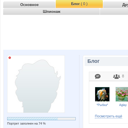
Блог
( 0 )
Основное
Др
Шпионаж
Блог
8
*Рыбка*
Aglay
Посмотреть ещё
Портрет заполнен на 74 %